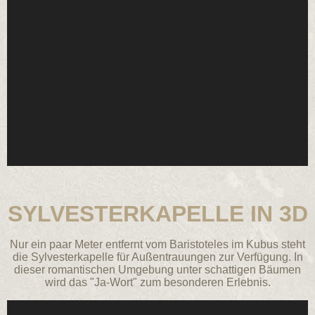
SYLVESTERKAPELLE IN 3D
Nur ein paar Meter entfernt vom Baristoteles im Kubus steht
die Sylvesterkapelle für Außentrauungen zur Verfügung. In
dieser romantischen Umgebung unter schattigen Bäumen
wird das "Ja-Wort" zum besonderen Erlebnis.