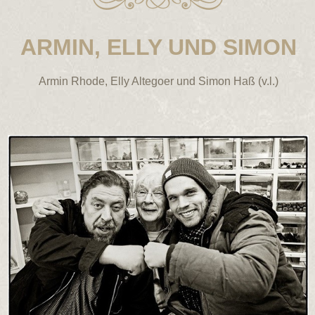
ARMIN, ELLY UND SIMON
Armin Rhode, Elly Altegoer und Simon Haß (v.l.)