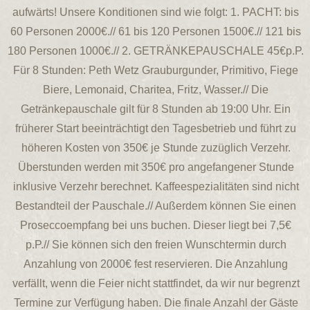
aufwärts! Unsere Konditionen sind wie folgt: 1. PACHT: bis
60 Personen 2000€.// 61 bis 120 Personen 1500€.// 121 bis
180 Personen 1000€.// 2. GETRÄNKEPAUSCHALE 45€p.P.
Für 8 Stunden: Peth Wetz Grauburgunder, Primitivo, Fiege
Biere, Lemonaid, Charitea, Fritz, Wasser.// Die
Getränkepauschale gilt für 8 Stunden ab 19:00 Uhr. Ein
früherer Start beeinträchtigt den Tagesbetrieb und führt zu
höheren Kosten von 350€ je Stunde zuzüglich Verzehr.
Überstunden werden mit 350€ pro angefangener Stunde
inklusive Verzehr berechnet. Kaffeespezialitäten sind nicht
Bestandteil der Pauschale.// Außerdem können Sie einen
Proseccoempfang bei uns buchen. Dieser liegt bei 7,5€
p.P.// Sie können sich den freien Wunschtermin durch
Anzahlung von 2000€ fest reservieren. Die Anzahlung
verfällt, wenn die Feier nicht stattfindet, da wir nur begrenzt
Termine zur Verfügung haben. Die finale Anzahl der Gäste